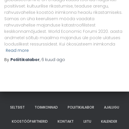
positiivset: kultuurilise rikastumise, teaduse arengu,
rahvusvahelise koostöö inimkonna heaolu rikastamiseks.
Samas on üha keerulisem mööda vaadata
rahvusvahelise majanduse katastroofilistest
keskkonnamõjudest. World Economic Forumi 2020. aasta
andmetel sõltub maailma majandus üle poole ulatuses
looduslikest ressurssidest. Kui ökosüsteem inimkonda
Read more
By
Poliitikalabor
,
6 kuud
ago
SELTSIST
TOIMKONNAD
POLIITIKALABOR
AJALUGU
KOOSTÖÖPARTNERID
KONTAKT
LIITU
KALENDER