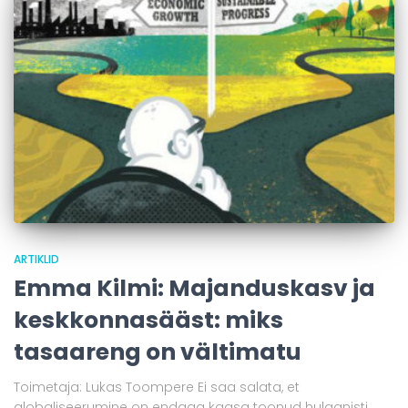
ARTIKLID
Emma Kilmi: Majanduskasv ja
keskkonnasääst: miks
tasaareng on vältimatu
Toimetaja: Lukas Toompere Ei saa salata, et
globaliseerumine on endaga kaasa toonud hulganisti