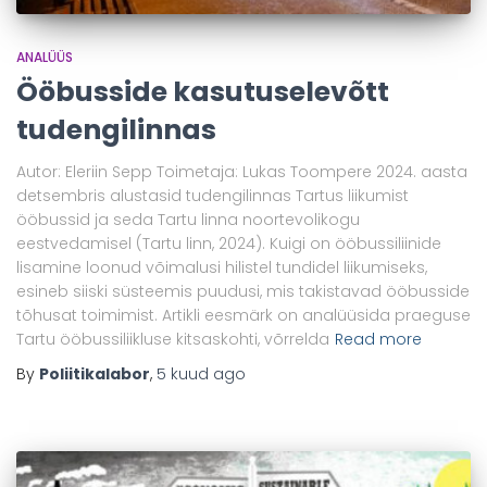
ANALÜÜS
Ööbusside kasutuselevõtt
tudengilinnas
Autor: Eleriin Sepp Toimetaja: Lukas Toompere 2024. aasta
detsembris alustasid tudengilinnas Tartus liikumist
ööbussid ja seda Tartu linna noortevolikogu
eestvedamisel (Tartu linn, 2024). Kuigi on ööbussiliinide
lisamine loonud võimalusi hilistel tundidel liikumiseks,
esineb siiski süsteemis puudusi, mis takistavad ööbusside
tõhusat toimimist. Artikli eesmärk on analüüsida praeguse
Tartu ööbussiliikluse kitsaskohti, võrrelda
Read more
By
Poliitikalabor
,
5 kuud
ago