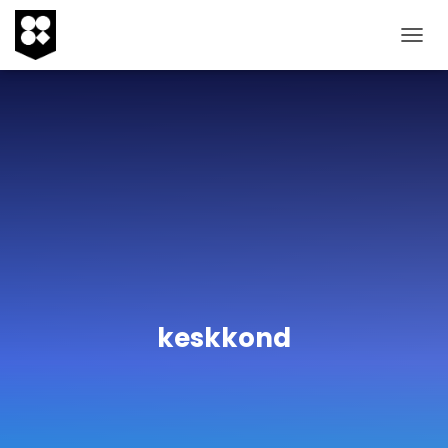
TOGG
NAVIG
keskkond